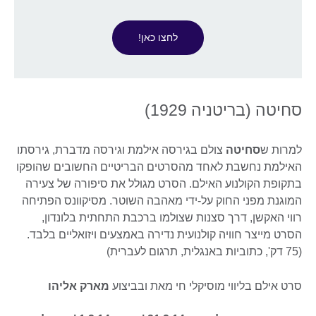
לחצו כאן!
סחיטה (בריטניה 1929)
למרות ש
סחיטה
צולם בגירסה אילמת וגירסה מדברת, גירסתו
האילמת נחשבת לאחד מהסרטים הבריטיים החשובים שהופקו
בתקופת הקולנוע האילם. הסרט מגולל את סיפורה של צעירה
המוגנת מפני החוק על-ידי מאהבה השוטר. מסיקוונס הפתיחה
רווי האקשן, דרך סצנות שצולמו ברכבת התחתית בלונדון,
הסרט מייצר חוויה קולנועית נדירה באמצעים ויזואליים בלבד.
(75 דק', כתוביות באנגלית, תרגום לעברית)
סרט אילם בליווי מוסיקלי חי מאת ובביצוע
מארק אליהו