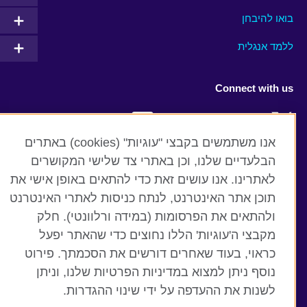
בואו להיבחן
ללמד אנגלית
Connect with us
Facebook
Twitter
אנו משתמשים בקבצי "עוגיות" (cookies) באתרים
YouTube
Instagram
הבלעדיים שלנו, וכן באתרי צד שלישי המקושרים
לאתרינו. אנו עושים זאת כדי להתאים באופן אישי את
Flickr
RSS
תוכן אתר האינטרנט, לנתח כניסות לאתרי האינטרנט
TikTok
ולהתאים את הפרסומות (במידה ורלוונטי). חלק
מקבצי ה'עוגיות' הללו נחוצים כדי שהאתר יפעל
כראוי, בעוד שאחרים דורשים את הסכמתך. פירוט
נוסף ניתן למצוא במדיניות הפרטיות שלנו, וניתן
British Council global
לשנות את ההעדפה על ידי שינוי ההגדרות.
תנאים ופרטיות