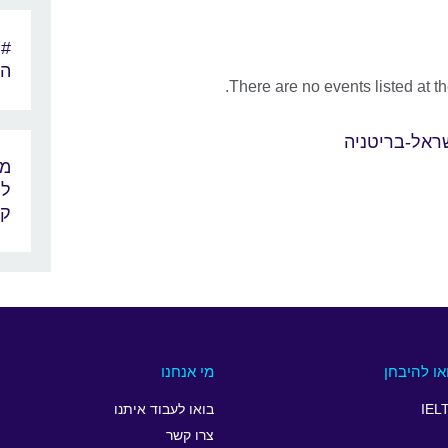
#ה
הב
There are no events listed at 
שראל-בריטניה
מל
לפ
קי
או להיבחן
מי אנחנו
IEL
בואו לעבוד איתנו
צרו קשר