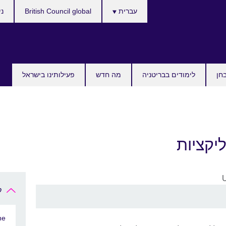
Choose
עברית
British Council global
ני
your
language
חן
לימודים בבריטניה
מה חדש
פעילותינו בישראל
יקציות
ל