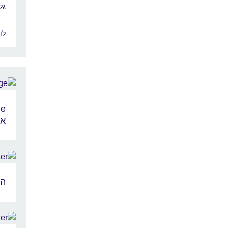
גל
לו
אנ
המ