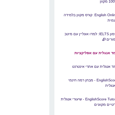
1 מקוון
English Online: קורס מקוון בלמידה
מית
אימון IELTS: למדו אונליין עם מיטב
ורים
ד אנגלית עם אפליקציות
ד אנגלית עם אתרי אינטרנט
EnglishScore - מבחן רמה חינמי
נגלית
EnglishScore Tutors - שיעורי אנגלית
טיים מקוונים