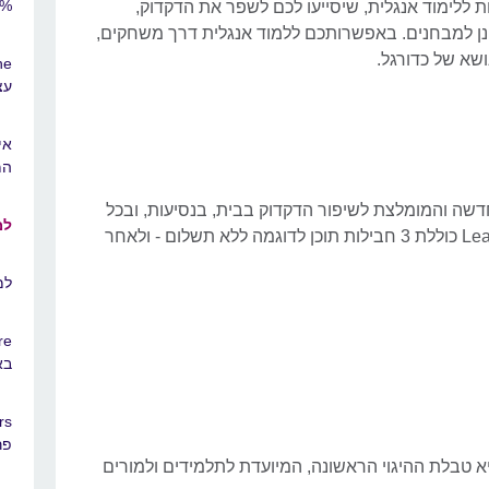
00%
ת ללימוד אנגלית, שיסייעו לכם לשפר את הדקדוק,
נן למבחנים. באפשרותכם ללמוד אנגלית דרך משחקים,
ושא של כדורגל.
עצ
המ
Lea היא הדרך החדשה והמומלצת לשיפור הדקדוק בבית, בנסיעות, ובכל
למ
מקום! אפליקציית LearnEnglish Grammar כוללת 3 חבילות תוכן לדוגמה ללא תשלום - ולאחר
למ
בא
פר
ריטית היא טבלת ההיגוי הראשונה, המיועדת לתלמידים ולמורים