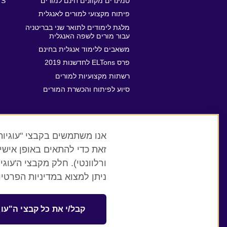
סמינרים מקוונים חינם למורים
TS
פיתוח מקצועי למורים לאנגלית
מלגת לימודים לתואר שני בבריטניה
עבור מורים לשפה האנגלית
משאבים ללימוד אנגלית בחינם
פרס ELTons לחדשנות 2019
רשתות מקצועיות למורים
סיוע לפיתוח והכשרת המורים
זאת כדי להתאים באופן אישי
ורלוונטי). חלק מקבצי ה'עוג
ניתן למצוא במדיניות הפרטיו
British Council global
תנאים ופרטיות
קבל/י את כל קבצי ה"עוג
© 2026 British Council