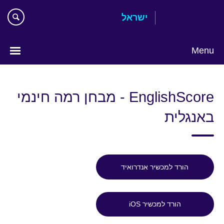
Skip
ישראל
to
main
content
Menu
Choose
your
EnglishScore - מבחן רמה חינמי
language
באנגלית
הורד למכשיר אנדרואיד
הורד למכשיר iOS