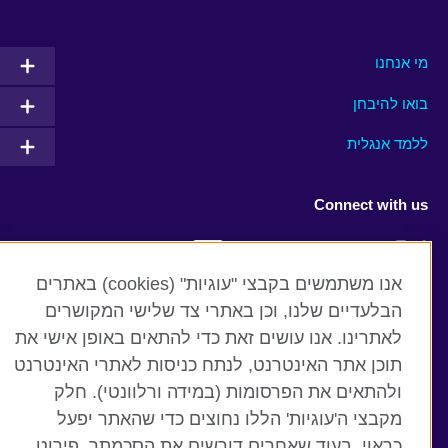
מי אנחנו
בואו להיבחן
ללמד אנגלית
Connect with us
Facebook
Twitter
אנו משתמשים בקבצי "עוגיות" (cookies) באתרים
YouTube
Instagram
הבלעדיים שלנו, וכן באתרי צד שלישי המקושרים
לאתרינו. אנו עושים זאת כדי להתאים באופן אישי את
Flickr
RSS
תוכן אתר האינטרנט, לנתח כניסות לאתרי האינטרנט
TikTok
ולהתאים את הפרסומות (במידה ורלוונטי). חלק
מקבצי ה'עוגיות' הללו נחוצים כדי שהאתר יפעל
כראוי, בעוד שאחרים דורשים את הסכמתך. פירוט