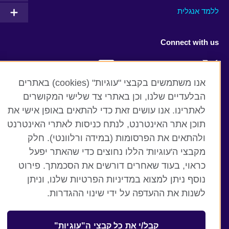
ללמד אנגלית
Connect with us
Facebook
Twitter
אנו משתמשים בקבצי "עוגיות" (cookies) באתרים
YouTube
Instagram
הבלעדיים שלנו, וכן באתרי צד שלישי המקושרים
לאתרינו. אנו עושים זאת כדי להתאים באופן אישי את
Flickr
RSS
תוכן אתר האינטרנט, לנתח כניסות לאתרי האינטרנט
TikTok
ולהתאים את הפרסומות (במידה ורלוונטי). חלק
מקבצי ה'עוגיות' הללו נחוצים כדי שהאתר יפעל
כראוי, בעוד שאחרים דורשים את הסכמתך. פירוט
נוסף ניתן למצוא במדיניות הפרטיות שלנו, וניתן
British Council global
לשנות את ההעדפה על ידי שינוי ההגדרות.
תנאים ופרטיות
קבצי עוגיות
קבל/י את כל קבצי ה"עוגיות"