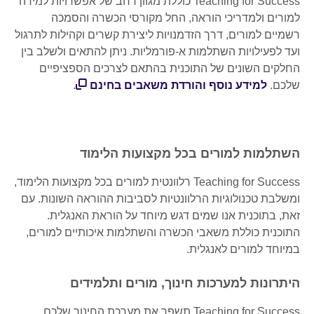
Teaching for Success כוללת מגוון רחב של אפשרויות למידה
למורים ולמדריכי הוראה, החל מקורסי הכשרה והסמכה
רשמיים למורים, דרך הזדמנויות ליצירת קשרים וקהילות לתרגול
ועד לפעילויות השתלמות א-פורמליות. ניתן להתאים ולשלב בין
החלקים השונים של התוכנית בהתאם לצרכים הספציפיים
שלכם.
למידע נוסף והורדת משאבים בחינם
.
השתלמות למורים בכל מקצועות הלימוד
Teaching for Success רלוונטית למורים בכל מקצועות הלימוד,
ומשלבת טכנולוגיות הרלוונטיות לסביבות ההוראה השונות. עם
זאת, בתוכנית אנו שמים דגש מיוחד על הוראת האנגלית.
התוכנית כוללת משאבי הכשרה והשתלמות איכותיים למורים,
במיוחד למורים לאנגלית.
היתרונות למערכות חינוך, מורים ותלמידים
Teaching for Success תשפר את מערכת החינוך שלכם