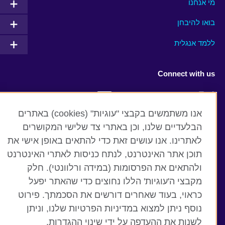
מי אנחנו
בואו להיבחן
ללמד אנגלית
Connect with us
Facebook
Twitter
אנו משתמשים בקבצי "עוגיות" (cookies) באתרים
YouTube
Instagram
הבלעדיים שלנו, וכן באתרי צד שלישי המקושרים
לאתרינו. אנו עושים זאת כדי להתאים באופן אישי את
Flickr
RSS
תוכן אתר האינטרנט, לנתח כניסות לאתרי האינטרנט
TikTok
ולהתאים את הפרסומות (במידה ורלוונטי). חלק
מקבצי ה'עוגיות' הללו נחוצים כדי שהאתר יפעל
כראוי, בעוד שאחרים דורשים את הסכמתך. פירוט
נוסף ניתן למצוא במדיניות הפרטיות שלנו, וניתן
British Council global
לשנות את ההעדפה על ידי שינוי ההגדרות.