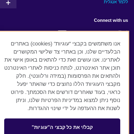
ללמד אנגלית
Connect with us
Facebook
Twitter
אנו משתמשים בקבצי "עוגיות" (cookies) באתרים
YouTube
Instagram
הבלעדיים שלנו, וכן באתרי צד שלישי המקושרים
לאתרינו. אנו עושים זאת כדי להתאים באופן אישי את
Flickr
RSS
תוכן אתר האינטרנט, לנתח כניסות לאתרי האינטרנט
TikTok
ולהתאים את הפרסומות (במידה ורלוונטי). חלק
מקבצי ה'עוגיות' הללו נחוצים כדי שהאתר יפעל
כראוי, בעוד שאחרים דורשים את הסכמתך. פירוט
נוסף ניתן למצוא במדיניות הפרטיות שלנו, וניתן
British Council global
לשנות את ההעדפה על ידי שינוי ההגדרות.
תנאים ופרטיות
קבצי עוגיות
קבל/י את כל קבצי ה"עוגיות"
Sitemap