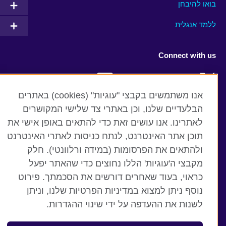
בואו להיבחן
ללמד אנגלית
Connect with us
Facebook
Twitter
אנו משתמשים בקבצי "עוגיות" (cookies) באתרים
YouTube
Instagram
הבלעדיים שלנו, וכן באתרי צד שלישי המקושרים
לאתרינו. אנו עושים זאת כדי להתאים באופן אישי את
Flickr
RSS
תוכן אתר האינטרנט, לנתח כניסות לאתרי האינטרנט
TikTok
ולהתאים את הפרסומות (במידה ורלוונטי). חלק
מקבצי ה'עוגיות' הללו נחוצים כדי שהאתר יפעל
כראוי, בעוד שאחרים דורשים את הסכמתך. פירוט
נוסף ניתן למצוא במדיניות הפרטיות שלנו, וניתן
British Council global
לשנות את ההעדפה על ידי שינוי ההגדרות.
תנאים ופרטיות
קבצי עוגיות