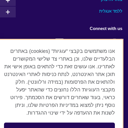
ללמד אנגלית
Connect with us
Facebook
Twitter
אנו משתמשים בקבצי "עוגיות" (cookies) באתרים
YouTube
Instagram
הבלעדיים שלנו, וכן באתרי צד שלישי המקושרים
לאתרינו. אנו עושים זאת כדי להתאים באופן אישי את
Flickr
RSS
תוכן אתר האינטרנט, לנתח כניסות לאתרי האינטרנט
TikTok
ולהתאים את הפרסומות (במידה ורלוונטי). חלק
מקבצי ה'עוגיות' הללו נחוצים כדי שהאתר יפעל
כראוי, בעוד שאחרים דורשים את הסכמתך. פירוט
נוסף ניתן למצוא במדיניות הפרטיות שלנו, וניתן
British Council global
לשנות את ההעדפה על ידי שינוי ההגדרות.
תנאים ופרטיות
קבצי עוגיות